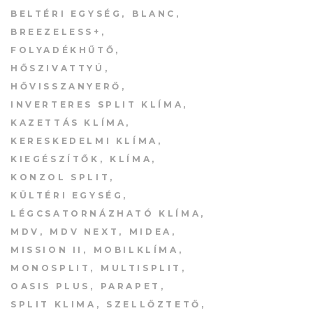
BELTÉRI EGYSÉG
BLANC
BREEZELESS+
FOLYADÉKHŰTŐ
HŐSZIVATTYÚ
HŐVISSZANYERŐ
INVERTERES SPLIT KLÍMA
MULTISPLIT
KAZETTÁS KLÍMA
MDV RAG-071
KERESKEDELMI KLÍMA
beltéri e
KIEGÉSZÍTŐK
KLÍMA
12
KONZOL SPLIT
KÜLTÉRI EGYSÉG
LÉGCSATORNÁZHATÓ KLÍMA
MDV
MDV NEXT
MIDEA
MISSION II
MOBILKLÍMA
MONOSPLIT
MULTISPLIT
OASIS PLUS
PARAPET
SPLIT KLIMA
SZELLŐZTETŐ