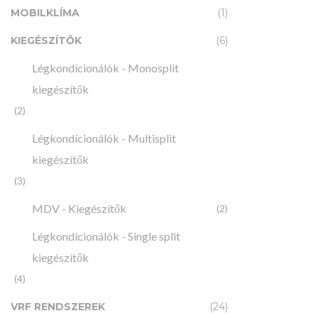
MOBILKLÍMA
(1)
KIEGÉSZÍTŐK
(6)
Légkondícionálók - Monosplit
kiegészítők
(2)
Légkondícionálók - Multisplit
MULTISPLIT
MIDEA MS
kiegészítők
XTREME SA
(3)
belté
13
MDV - Kiegészítők
(2)
Légkondícionálók - Single split
kiegészítők
(4)
VRF RENDSZEREK
(24)