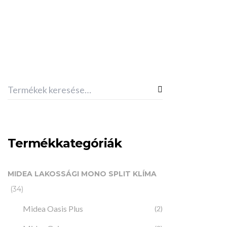
Termékkategóriák
MULTISPLIT
MIDEA LAKOSSÁGI MONO SPLIT KLÍMA
Midea MA-
(34)
Blanc Mult
Midea Oasis Plus
(2)
67