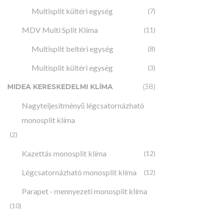
Multisplit kültéri egység
(7)
MDV Multi Split Klíma
(11)
Multisplit beltéri egység
(8)
Multisplit kültéri egység
(3)
MIDEA KERESKEDELMI KLÍMA
(38)
Nagyteljesítményű légcsatornázható
MULTISPLIT
MIDEA MC
monosplit klíma
kazettás mu
(2)
(5
20
Kazettás monosplit klíma
(12)
Légcsatornázható monosplit klíma
(12)
Parapet - mennyezeti monosplit klíma
(10)