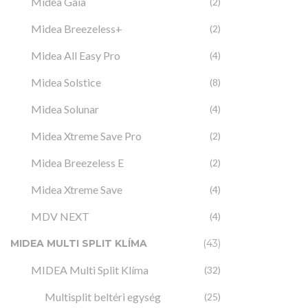
Midea Gaia
(2)
Midea Breezeless+
(2)
Midea All Easy Pro
(4)
Midea Solstice
(8)
Midea Solunar
(4)
Midea Xtreme Save Pro
(2)
Midea Breezeless E
(2)
MULTISPLIT
Midea Xtreme Save
MIDEA M
(4)
légcsatorná
MDV NEXT
(4)
beltér
21
MIDEA MULTI SPLIT KLÍMA
(43)
MIDEA Multi Split Klíma
(32)
Multisplit beltéri egység
(25)