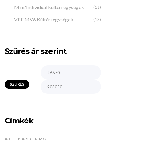
Mini/Individual kültéri egységek
(11)
VRF MV6 Kültéri egységek
(13)
Szűrés ár szerint
MULTISPLIT
MDV NEXT
multisplit b
SZŰRÉS
16
Címkék
ALL EASY PRO