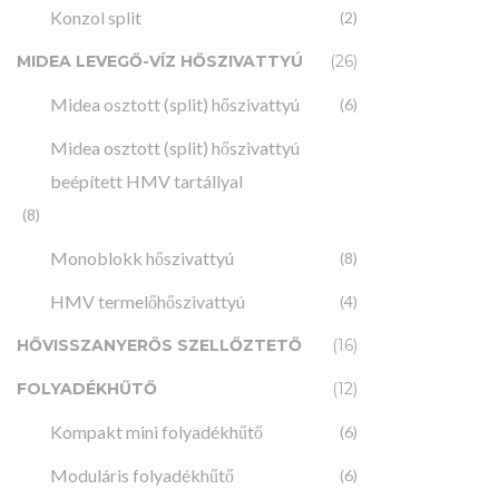
Konzol split
(2)
MIDEA LEVEGŐ-VÍZ HŐSZIVATTYÚ
(26)
Midea osztott (split) hőszivattyú
(6)
MULTISPLIT
Midea osztott (split) hőszivattyú
MIDEA MC
kazettá
beépített HMV tartállyal
belté
(8)
15
Monoblokk hőszivattyú
(8)
HMV termelőhőszivattyú
(4)
HŐVISSZANYERŐS SZELLŐZTETŐ
(16)
FOLYADÉKHŰTŐ
(12)
Kompakt mini folyadékhűtő
(6)
Moduláris folyadékhűtő
(6)