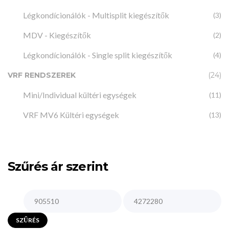
Légkondícionálók - Multisplit kiegészítők
(3)
MDV - Kiegészítők
(2)
Légkondícionálók - Single split kiegészítők
(4)
VRF RENDSZEREK
(24)
Mini/Individual kültéri egységek
(11)
VRF MV6 Kültéri egységek
(13)
Szűrés ár szerint
SZŰRÉS