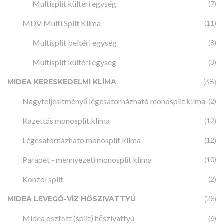
Multisplit kültéri egység
(7)
MDV Multi Split Klíma
(11)
Multisplit beltéri egység
(8)
Multisplit kültéri egység
(3)
MIDEA KERESKEDELMI KLÍMA
(38)
Nagyteljesítményű légcsatornázható monosplit klíma
(2)
Kazettás monosplit klíma
(12)
Légcsatornázható monosplit klíma
(12)
Parapet - mennyezeti monosplit klíma
(10)
Konzol split
(2)
MIDEA LEVEGŐ-VÍZ HŐSZIVATTYÚ
(26)
Midea osztott (split) hőszivattyú
(6)