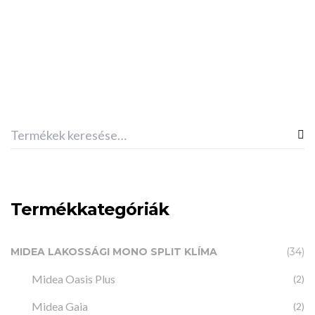
MIDEA RSJ-35/300RDN3-D(S) HMV termelőhőszivattyú
(300L, Solar)
1,069,340
Ft
Termékkategóriák
MIDEA LAKOSSÁGI MONO SPLIT KLÍMA
(34)
Midea Oasis Plus
(2)
Midea Gaia
(2)