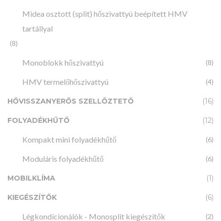
Midea osztott (split) hőszivattyú beépített HMV
tartállyal
(8)
Monoblokk hőszivattyú
(8)
HMV termelőhőszivattyú
(4)
HŐVISSZANYERŐS SZELLŐZTETŐ
(16)
FOLYADÉKHŰTŐ
(12)
Kompakt mini folyadékhűtő
(6)
Moduláris folyadékhűtő
(6)
MOBILKLÍMA
(1)
KIEGÉSZÍTŐK
(6)
Légkondícionálók - Monosplit kiegészítők
(2)