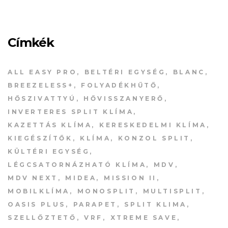
Címkék
ALL EASY PRO
BELTÉRI EGYSÉG
BLANC
BREEZELESS+
FOLYADÉKHŰTŐ
HŐSZIVATTYÚ
HŐVISSZANYERŐ
INVERTERES SPLIT KLÍMA
KAZETTÁS KLÍMA
KERESKEDELMI KLÍMA
KIEGÉSZÍTŐK
KLÍMA
KONZOL SPLIT
KÜLTÉRI EGYSÉG
LÉGCSATORNÁZHATÓ KLÍMA
MDV
MDV NEXT
MIDEA
MISSION II
MOBILKLÍMA
MONOSPLIT
MULTISPLIT
OASIS PLUS
PARAPET
SPLIT KLIMA
SZELLŐZTETŐ
VRF
XTREME SAVE