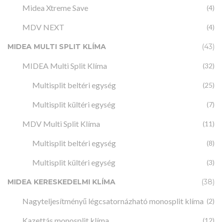
Midea Xtreme Save
(4)
MDV NEXT
(4)
MIDEA MULTI SPLIT KLÍMA
(43)
MIDEA Multi Split Klíma
(32)
Multisplit beltéri egység
(25)
Multisplit kültéri egység
(7)
MDV Multi Split Klíma
(11)
Multisplit beltéri egység
(8)
Multisplit kültéri egység
(3)
MIDEA KERESKEDELMI KLÍMA
(38)
Nagyteljesítményű légcsatornázható monosplit klíma
(2)
Kazettás monosplit klíma
(12)