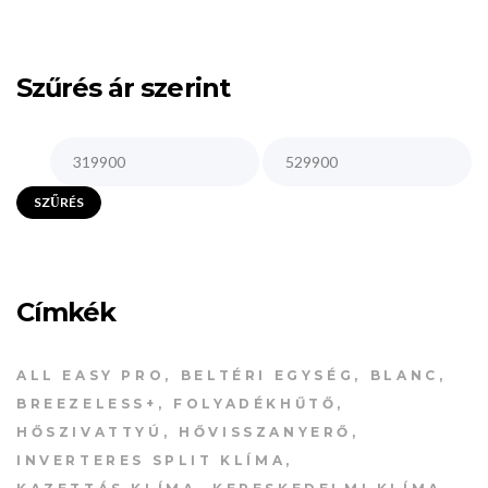
Szűrés ár szerint
SZŰRÉS
Címkék
ALL EASY PRO
BELTÉRI EGYSÉG
BLANC
BREEZELESS+
FOLYADÉKHŰTŐ
HŐSZIVATTYÚ
HŐVISSZANYERŐ
INVERTERES SPLIT KLÍMA