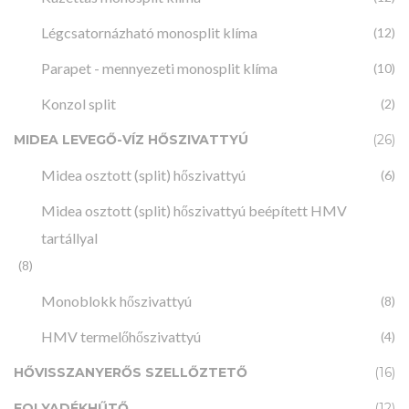
Légcsatornázható monosplit klíma
(12)
Parapet - mennyezeti monosplit klíma
(10)
Konzol split
(2)
MIDEA LEVEGŐ-VÍZ HŐSZIVATTYÚ
(26)
Midea osztott (split) hőszivattyú
(6)
Midea osztott (split) hőszivattyú beépített HMV
tartállyal
(8)
Monoblokk hőszivattyú
(8)
HMV termelőhőszivattyú
(4)
HŐVISSZANYERŐS SZELLŐZTETŐ
(16)
FOLYADÉKHŰTŐ
(12)