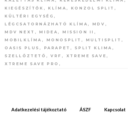
KAZETTÁS KLÍMA
KERESKEDELMI KLÍMA
KIEGÉSZÍTŐK
KLÍMA
KONZOL SPLIT
KÜLTÉRI EGYSÉG
LÉGCSATORNÁZHATÓ KLÍMA
MDV
MDV NEXT
MIDEA
MISSION II
MOBILKLÍMA
MONOSPLIT
MULTISPLIT
OASIS PLUS
PARAPET
SPLIT KLIMA
SZELLŐZTETŐ
VRF
XTREME SAVE
XTREME SAVE PRO
Adatkezelési tájékoztató
ÁSZF
Kapcsolat