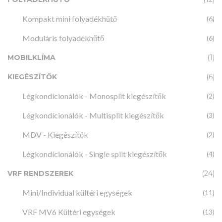
Kompakt mini folyadékhűtő
(6)
Moduláris folyadékhűtő
(6)
MOBILKLÍMA
(1)
KIEGÉSZÍTŐK
(6)
Légkondícionálók - Monosplit kiegészítők
(2)
Légkondícionálók - Multisplit kiegészítők
(3)
MDV - Kiegészítők
(2)
Légkondícionálók - Single split kiegészítők
(4)
VRF RENDSZEREK
(24)
Mini/Individual kültéri egységek
(11)
VRF MV6 Kültéri egységek
(13)