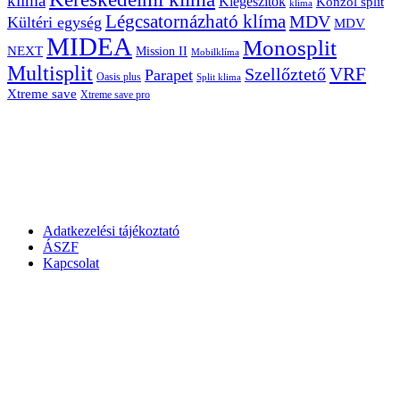
klíma
Kiegészítők
Konzol split
klíma
Légcsatornázható klíma
MDV
Kültéri egység
MDV
MIDEA
Monosplit
NEXT
Mission II
Mobilklíma
Multisplit
VRF
Szellőztető
Parapet
Oasis plus
Split klima
Xtreme save
Xtreme save pro
Adatkezelési tájékoztató
ÁSZF
Kapcsolat