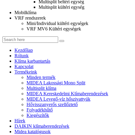
Multisplit beltéri egység
Multisplit kültéri egység
Mobilklíma
VRF rendszerek
Mini/Individual kültéri egységek
VRF MV6 Kültéri egységek
Kezdőlap
Rólunk
Klíma karbantartás
Kapcsolat
Termékeink
Minden termék
MIDEA Lakossági Mono Split
Multisplit klíma
MIDEA Kereskedelmi Klímaberendezések
MIDEA Levegő-víz hőszivattyúk
Hővisszanyerős szellőztető
Folyadékhűtő
Kiegészítők
Hírek
DAIKIN klímaberendezések
Midea katalógusok