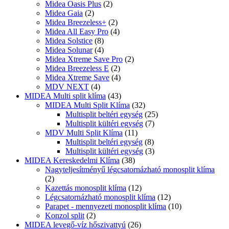
Midea Oasis Plus
(2)
Midea Gaia
(2)
Midea Breezeless+
(2)
Midea All Easy Pro
(4)
Midea Solstice
(8)
Midea Solunar
(4)
Midea Xtreme Save Pro
(2)
Midea Breezeless E
(2)
Midea Xtreme Save
(4)
MDV NEXT
(4)
MIDEA Multi split klíma
(43)
MIDEA Multi Split Klíma
(32)
Multisplit beltéri egység
(25)
Multisplit kültéri egység
(7)
MDV Multi Split Klíma
(11)
Multisplit beltéri egység
(8)
Multisplit kültéri egység
(3)
MIDEA Kereskedelmi Klíma
(38)
Nagyteljesítményű légcsatornázható monosplit klíma
(2)
Kazettás monosplit klíma
(12)
Légcsatornázható monosplit klíma
(12)
Parapet - mennyezeti monosplit klíma
(10)
Konzol split
(2)
MIDEA levegő-víz hőszivattyú
(26)