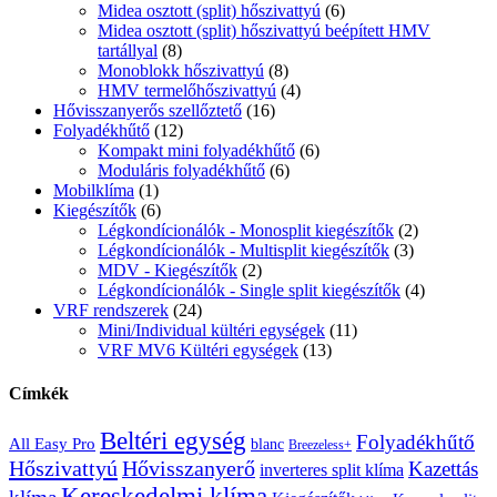
Midea osztott (split) hőszivattyú
(6)
Midea osztott (split) hőszivattyú beépített HMV
tartállyal
(8)
Monoblokk hőszivattyú
(8)
HMV termelőhőszivattyú
(4)
Hővisszanyerős szellőztető
(16)
Folyadékhűtő
(12)
Kompakt mini folyadékhűtő
(6)
Moduláris folyadékhűtő
(6)
Mobilklíma
(1)
Kiegészítők
(6)
Légkondícionálók - Monosplit kiegészítők
(2)
Légkondícionálók - Multisplit kiegészítők
(3)
MDV - Kiegészítők
(2)
Légkondícionálók - Single split kiegészítők
(4)
VRF rendszerek
(24)
Mini/Individual kültéri egységek
(11)
VRF MV6 Kültéri egységek
(13)
Címkék
Beltéri egység
Folyadékhűtő
All Easy Pro
blanc
Breezeless+
Hőszivattyú
Hővisszanyerő
Kazettás
inverteres split klíma
Kereskedelmi klíma