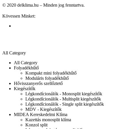
© 2020 delklima.hu – Minden jog fenntartva.
Kövessen Minket:
All Category
All Category
Folyadékhűtő
Kompakt mini folyadékhűtő
Moduláris folyadékhűtő
Hővisszanyerős szellőztető
Kiegészítők
Légkondícionálók - Monosplit kiegészítők
Légkondícionálók - Multisplit kiegészítők
Légkondícionálók - Single split kiegészítők
MDV - Kiegészítők
MIDEA Kereskedelmi Klíma
Kazettás monosplit klíma
Konzol split