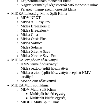
Légcsatornázható monosplit klíma
Nagyteljesítményű légcsatornázható monosplit klíma
Parapet - mennyezeti monosplit klíma
MIDEA Lakossági Mono Split Klíma
MDV NEXT
Midea All Easy Pro
Midea Breezeless E
Midea Breezeless+
Midea Gaia
Midea Oasis Plus
Midea Solstice
Midea Solunar
Midea Xtreme Save
Midea Xtreme Save Pro
MIDEA levegő-víz hőszivattyú
HMV termelőhőszivattyú
Midea osztott (split) hőszivattyú
Midea osztott (split) hőszivattyú beépített HMV
tartállyal
Monoblokk hőszivattyú
MIDEA Multi split klíma
MDV Multi Split Klíma
Multisplit beltéri egység
Multisplit kültéri egység
MIDEA Multi Split Klíma