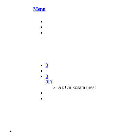
Menu
0
0
0
Ft
Az Ön kosara üres!