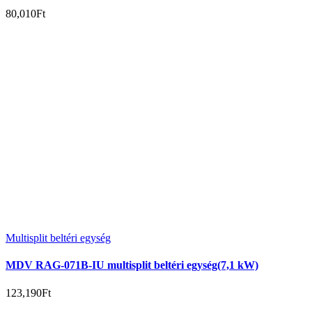
80,010
Ft
Multisplit beltéri egység
MDV RAG-071B-IU multisplit beltéri egység(7,1 kW)
123,190
Ft