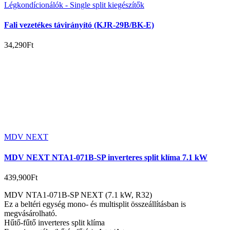
Légkondícionálók - Single split kiegészítők
Fali vezetékes távirányító (KJR-29B/BK-E)
34,290
Ft
MDV NEXT
MDV NEXT NTA1-071B-SP inverteres split klíma 7.1 kW
439,900
Ft
MDV NTA1-071B-SP NEXT (7.1 kW, R32)
Ez a beltéri egység mono- és multisplit összeállításban is
megvásárolható.
Hűtő-fűtő inverteres split klíma