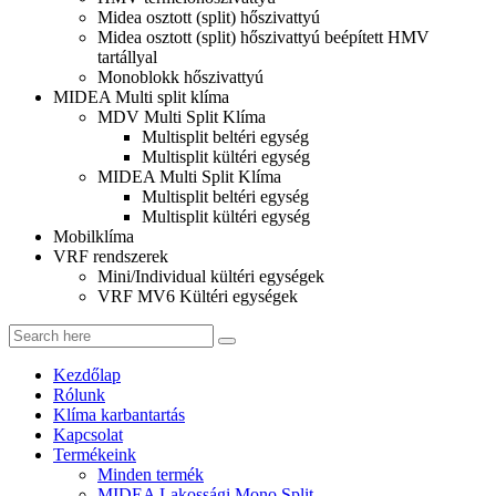
Midea osztott (split) hőszivattyú
Midea osztott (split) hőszivattyú beépített HMV
tartállyal
Monoblokk hőszivattyú
MIDEA Multi split klíma
MDV Multi Split Klíma
Multisplit beltéri egység
Multisplit kültéri egység
MIDEA Multi Split Klíma
Multisplit beltéri egység
Multisplit kültéri egység
Mobilklíma
VRF rendszerek
Mini/Individual kültéri egységek
VRF MV6 Kültéri egységek
Kezdőlap
Rólunk
Klíma karbantartás
Kapcsolat
Termékeink
Minden termék
MIDEA Lakossági Mono Split