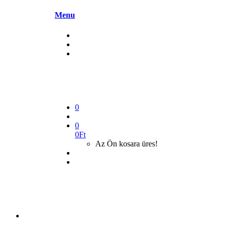
Menu
0
0
0
Ft
Az Ön kosara üres!