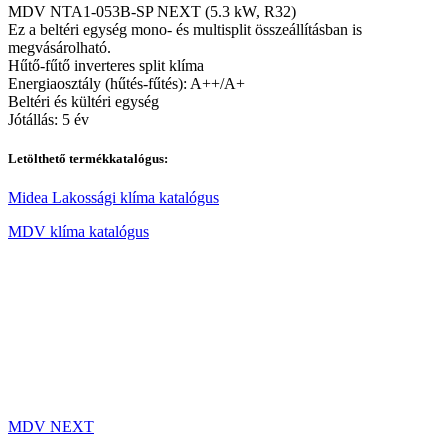
MDV NTA1-053B-SP NEXT (5.3 kW, R32)
Ez a beltéri egység mono- és multisplit összeállításban is
megvásárolható.
Hűtő-fűtő inverteres split klíma
Energiaosztály (hűtés-fűtés): A++/A+
Beltéri és kültéri egység
Jótállás: 5 év
Letölthető termékkatalógus:
Midea Lakossági klíma katalógus
MDV klíma katalógus
MDV NEXT