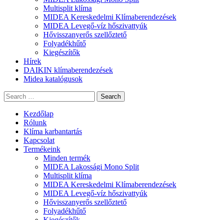
Multisplit klíma
MIDEA Kereskedelmi Klímaberendezések
MIDEA Levegő-víz hőszivattyúk
Hővisszanyerős szellőztető
Folyadékhűtő
Kiegészítők
Hírek
DAIKIN klímaberendezések
Midea katalógusok
Search
Kezdőlap
Rólunk
Klíma karbantartás
Kapcsolat
Termékeink
Minden termék
MIDEA Lakossági Mono Split
Multisplit klíma
MIDEA Kereskedelmi Klímaberendezések
MIDEA Levegő-víz hőszivattyúk
Hővisszanyerős szellőztető
Folyadékhűtő
Kiegészítők