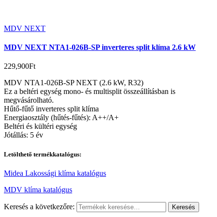
MDV NEXT
MDV NEXT NTA1-026B-SP inverteres split klíma 2.6 kW
229,900
Ft
MDV NTA1-026B-SP NEXT (2.6 kW, R32)
Ez a beltéri egység mono- és multisplit összeállításban is
megvásárolható.
Hűtő-fűtő inverteres split klíma
Energiaosztály (hűtés-fűtés): A++/A+
Beltéri és kültéri egység
Jótállás: 5 év
Letölthető termékkatalógus:
Midea Lakossági klíma katalógus
MDV klíma katalógus
Keresés a következőre:
Keresés