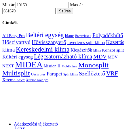
Min ár
Max ár
Szűrés
Címkék
Beltéri egység
Folyadékhűtő
All Easy Pro
blanc
Breezeless+
Hőszivattyú
Hővisszanyerő
Kazettás
inverteres split klíma
Kereskedelmi klíma
klíma
Kiegészítők
Konzol split
klíma
Légcsatornázható klíma
MDV
Kültéri egység
MDV
MIDEA
Monosplit
NEXT
Mission II
Mobilklíma
Multisplit
VRF
Szellőztető
Parapet
Oasis plus
Split klima
Xtreme save
Xtreme save pro
Adatkezelési tájékoztató