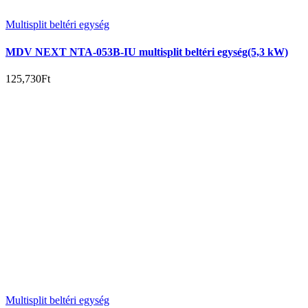
Multisplit beltéri egység
MDV NEXT NTA-053B-IU multisplit beltéri egység(5,3 kW)
125,730
Ft
Multisplit beltéri egység