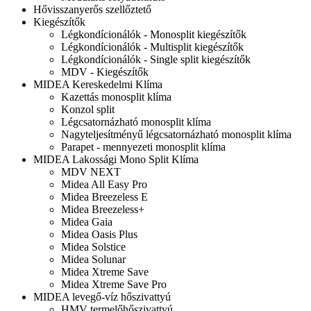
Hővisszanyerős szellőztető
Kiegészítők
Légkondícionálók - Monosplit kiegészítők
Légkondícionálók - Multisplit kiegészítők
Légkondícionálók - Single split kiegészítők
MDV - Kiegészítők
MIDEA Kereskedelmi Klíma
Kazettás monosplit klíma
Konzol split
Légcsatornázható monosplit klíma
Nagyteljesítményű légcsatornázható monosplit klíma
Parapet - mennyezeti monosplit klíma
MIDEA Lakossági Mono Split Klíma
MDV NEXT
Midea All Easy Pro
Midea Breezeless E
Midea Breezeless+
Midea Gaia
Midea Oasis Plus
Midea Solstice
Midea Solunar
Midea Xtreme Save
Midea Xtreme Save Pro
MIDEA levegő-víz hőszivattyú
HMV termelőhőszivattyú