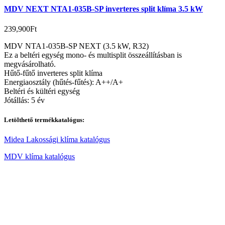
MDV NEXT NTA1-035B-SP inverteres split klíma 3.5 kW
239,900
Ft
MDV NTA1-035B-SP NEXT (3.5 kW, R32)
Ez a beltéri egység mono- és multisplit összeállításban is
megvásárolható.
Hűtő-fűtő inverteres split klíma
Energiaosztály (hűtés-fűtés): A++/A+
Beltéri és kültéri egység
Jótállás: 5 év
Letölthető termékkatalógus:
Midea Lakossági klíma katalógus
MDV klíma katalógus