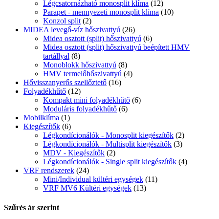
Légcsatornázható monosplit klíma
(12)
Parapet - mennyezeti monosplit klíma
(10)
Konzol split
(2)
MIDEA levegő-víz hőszivattyú
(26)
Midea osztott (split) hőszivattyú
(6)
Midea osztott (split) hőszivattyú beépített HMV
tartállyal
(8)
Monoblokk hőszivattyú
(8)
HMV termelőhőszivattyú
(4)
Hővisszanyerős szellőztető
(16)
Folyadékhűtő
(12)
Kompakt mini folyadékhűtő
(6)
Moduláris folyadékhűtő
(6)
Mobilklíma
(1)
Kiegészítők
(6)
Légkondícionálók - Monosplit kiegészítők
(2)
Légkondícionálók - Multisplit kiegészítők
(3)
MDV - Kiegészítők
(2)
Légkondícionálók - Single split kiegészítők
(4)
VRF rendszerek
(24)
Mini/Individual kültéri egységek
(11)
VRF MV6 Kültéri egységek
(13)
Szűrés ár szerint