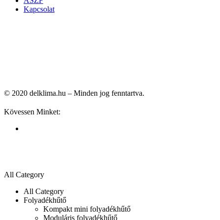
ÁSZF
Kapcsolat
© 2020 delklima.hu – Minden jog fenntartva.
Kövessen Minket:
All Category
All Category
Folyadékhűtő
Kompakt mini folyadékhűtő
Moduláris folyadékhűtő