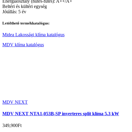
Energiaosztály (hűtés-fűtés): A++/A+
Beltéri és kültéri egység
Jótállás: 5 év
Letölthető termékkatalógus:
Midea Lakossági klíma katalógus
MDV klíma katalógus
MDV NEXT
MDV NEXT NTA1-053B-SP inverteres split klíma 5.3 kW
349,900
Ft