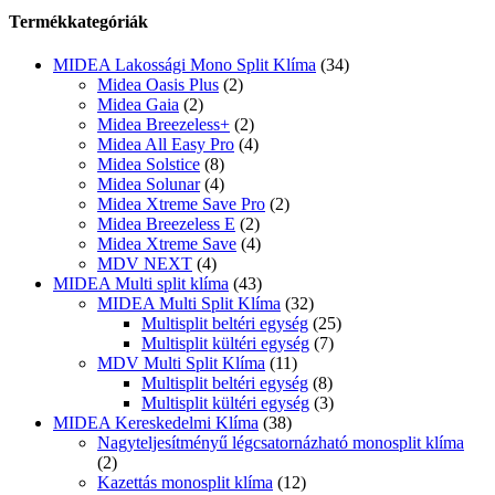
Termékkategóriák
MIDEA Lakossági Mono Split Klíma
(34)
Midea Oasis Plus
(2)
Midea Gaia
(2)
Midea Breezeless+
(2)
Midea All Easy Pro
(4)
Midea Solstice
(8)
Midea Solunar
(4)
Midea Xtreme Save Pro
(2)
Midea Breezeless E
(2)
Midea Xtreme Save
(4)
MDV NEXT
(4)
MIDEA Multi split klíma
(43)
MIDEA Multi Split Klíma
(32)
Multisplit beltéri egység
(25)
Multisplit kültéri egység
(7)
MDV Multi Split Klíma
(11)
Multisplit beltéri egység
(8)
Multisplit kültéri egység
(3)
MIDEA Kereskedelmi Klíma
(38)
Nagyteljesítményű légcsatornázható monosplit klíma
(2)
Kazettás monosplit klíma
(12)