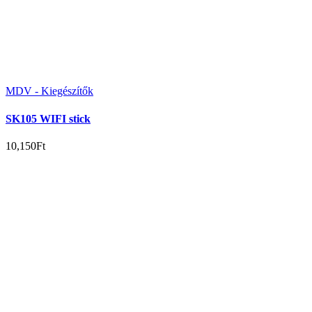
MDV - Kiegészítők
SK105 WIFI stick
10,150
Ft